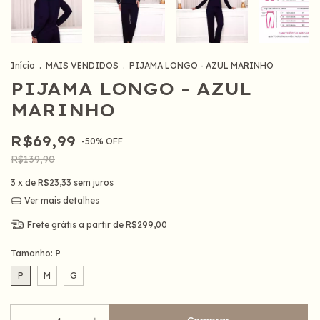
Início
.
MAIS VENDIDOS
.
PIJAMA LONGO - AZUL MARINHO
PIJAMA LONGO - AZUL
MARINHO
R$69,99
-
50
%
OFF
R$139,90
3
x de
R$23,33
sem juros
Ver mais detalhes
Frete grátis
a partir de
R$299,00
Tamanho:
P
P
M
G