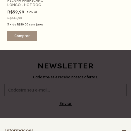
PIJAMA AMERICANO
LONGO - HOT DOG
R$59,99
-
60
%
OFF
R$149,98
3
x
de
R$20,00
sem juros
Comprar
NEWSLETTER
Cadastre-se e receba nossas ofertas.
Informações