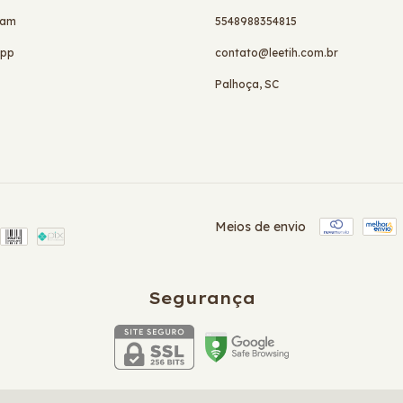
ram
5548988354815
app
contato@leetih.com.br
Palhoça, SC
Meios de envio
Segurança