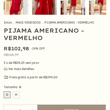
Início
.
MAIS VENDIDOS
.
PIJAMA AMERICANO - VERMELHO
PIJAMA AMERICANO -
VERMELHO
R$102,98
-
19
%
OFF
R$126,99
3
x de
R$34,33
sem juros
Ver mais detalhes
Frete grátis
a partir de
R$299,00
Tamanho:
G
G
M