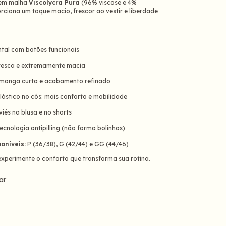
 em malha
Viscolycra Pura
(96% viscose e 4%
rciona um toque macio, frescor ao vestir e liberdade
ntal com botões funcionais
fresca e extremamente macia
manga curta e acabamento refinado
lástico no cós: mais conforto e mobilidade
iés na blusa e no shorts
ecnologia antipilling (não forma bolinhas)
oníveis:
P (36/38), G (42/44) e GG (44/46)
experimente o conforto que transforma sua rotina.
ar