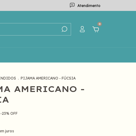
Atendimento
0
ENDIDOS
.
PIJAMA AMERICANO - FÚCSIA
MA AMERICANO -
IA
-
23
%
OFF
em juros