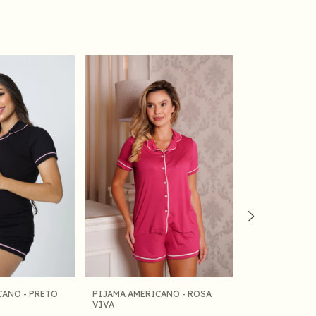
CANO - PRETO
PIJAMA AMERICANO - ROSA
PIJAMA AMERI
VIVA
PIPOCA