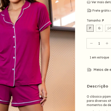
Ver mais det
Frete grátis
Tamanho:
P
P
G
G
1
em estoque
Meios de e
Descrição
O clássico pija
para diversas s
momentos de de