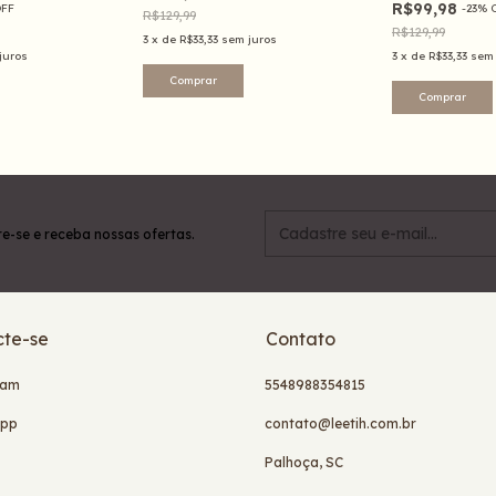
R$99,98
FF
-
23
%
R$129,99
R$129,99
3
x
de
R$33,33
sem juros
juros
3
x
de
R$33,33
sem 
Comprar
Comprar
e-se e receba nossas ofertas.
te-se
Contato
ram
5548988354815
app
contato@leetih.com.br
Palhoça, SC