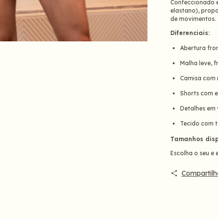
Confeccionado
elastano), propo
de movimentos.
Diferenciais:
Abertura fro
Malha leve, 
Camisa com 
Shorts com e
Detalhes em v
Tecido com t
Tamanhos disp
Escolha o seu e 
Compartilh