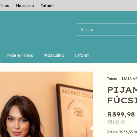
ilhos
Masculino
Infantil
Mãe e Filhos
Masculino
Infantil
Início
.
MAIS V
PIJA
FÚCS
R$99,98
R$129,99
3
x de
R$33,33
s