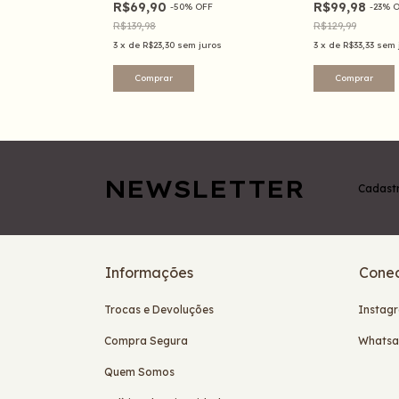
R$69,90
R$99,98
FF
-
50
%
OFF
-
23
%
O
R$139,98
R$129,99
juros
3
x
de
R$23,30
sem juros
3
x
de
R$33,33
sem 
Comprar
Comprar
NEWSLETTER
Cadastr
Informações
Conec
Trocas e Devoluções
Instag
Compra Segura
Whats
Quem Somos