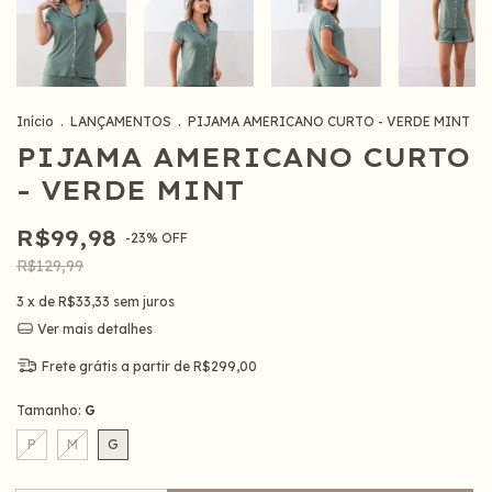
Início
.
LANÇAMENTOS
.
PIJAMA AMERICANO CURTO - VERDE MINT
PIJAMA AMERICANO CURTO
- VERDE MINT
R$99,98
-
23
%
OFF
R$129,99
3
x de
R$33,33
sem juros
Ver mais detalhes
Frete grátis
a partir de
R$299,00
Tamanho:
G
P
M
G