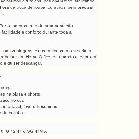
edimentos cirúrgicos, pós operatório, facilitando
 hora da troca de roupa, curativos, sem precisar
os.
s Parto, no momento da amamentacão,
facilidade e conforto durante toda a
essas vantagens, ele combina com o seu dia a
a trabalhar em Home Office, ou quando chegar em
o e quiser descançar.
s:
 manga
és na blusa e shorts
stico no cós
confortável, leve e fresquinho
ão da bolinha )
40, G:42/44 e GG:44/46.