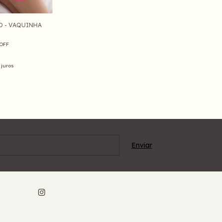
O - VAQUINHA
OFF
 juros