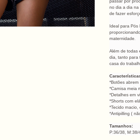
passar por proc
no dia a dia na
de fazer esforç
Ideal para Pó
proporcionando 
maternidade.
Além de todas 
dia, tanto par
casa do trabalh
Característica
*Botões abrem
*Camisa meia
*Detalhes em vi
*Shorts com elá
*Tecido macio, 
*Antipilling ( n
Tamanhos:
P:36/38, M:38/