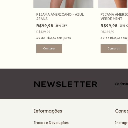
PIJAMA AMERICANO - AZUL
PIJAMA AMERI
JEANS
VERDE MINT
R$99,98
R$99,98
-
23
%
OFF
-
23
%
O
R$129,99
R$129,99
3
x
de
R$33,33
sem juros
3
x
de
R$33,33
sem 
Comprar
Comprar
NEWSLETTER
Cadastr
Informações
Conec
Trocas e Devoluções
Instag