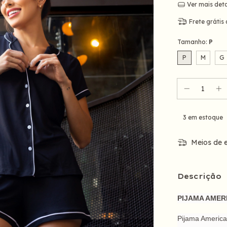
Ver mais det
Frete grátis
Tamanho:
P
P
M
G
3
em estoque
Meios de e
Descrição
PIJAMA AMER
Pijama America