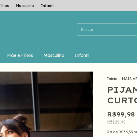
ilhos
Masculino
Infantil
Mãe e Filhos
Masculino
Infantil
Início
.
MAIS V
PIJA
CURT
R$99,98
R$129,99
3
x de
R$33,33
s