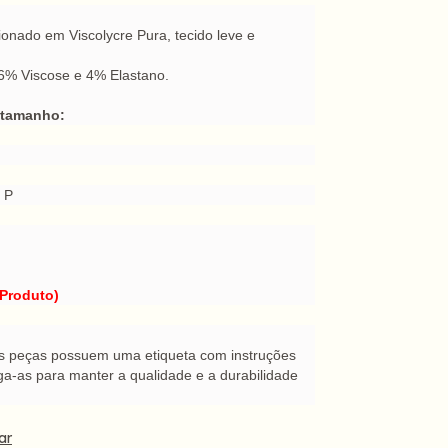
ionado em Viscolycre Pura, tecido leve e
6% Viscose e 4% Elastano.
 tamanho:
:
o P
 Produto)
s peças possuem uma etiqueta com instruções
ga-as para manter a qualidade e a durabilidade
ar