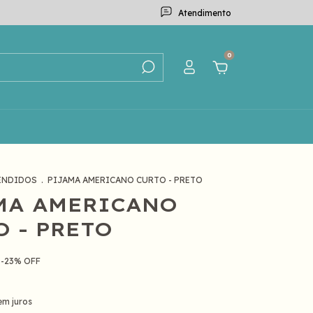
Atendimento
0
ENDIDOS
.
PIJAMA AMERICANO CURTO - PRETO
MA AMERICANO
O - PRETO
-
23
%
OFF
em juros