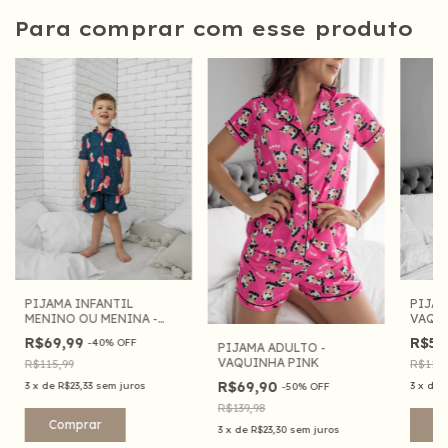
Para comprar com esse produto
PIJAM
PIJAMA INFANTIL
VAQU
MENINO OU MENINA -
PIPOCA
R$59
R$69,99
-
40
%
OFF
PIJAMA ADULTO -
VAQUINHA PINK
R$115,
R$115,99
R$69,90
3
x
de
3
x
de
R$23,33
sem juros
-
50
%
OFF
R$139,98
C
Comprar
3
x
de
R$23,30
sem juros