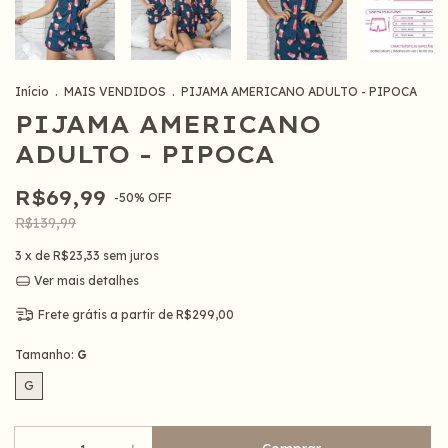
Início
.
MAIS VENDIDOS
.
PIJAMA AMERICANO ADULTO - PIPOCA
PIJAMA AMERICANO
ADULTO - PIPOCA
R$69,99
-
50
%
OFF
R$139,99
3
x de
R$23,33
sem juros
Ver mais detalhes
Frete grátis
a partir de
R$299,00
Tamanho:
G
G