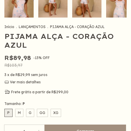
Início
.
LANÇAMENTOS
.
PIJAMA ALÇA - CORAÇÃO AZUL
PIJAMA ALÇA - CORAÇÃO
AZUL
R$89,98
-
13
%
OFF
R$103,97
3
x de
R$29,99
sem juros
Ver mais detalhes
Frete grátis
a partir de
R$299,00
Tamanho:
P
P
M
G
GG
XG