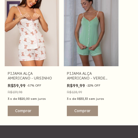
PIJAMA ALÇA
PIJAMA ALÇA
AMERICANO - URSINHO
AMERICANO - VERDE
CLARO
R$59,99
R$99,99
-
57
%
OFF
-
22
%
OFF
R$139,98
R$128,99
3
x
de
R$20,00
sem juros
3
x
de
R$33,33
sem juros
Comprar
Comprar