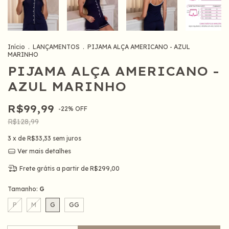
Início
.
LANÇAMENTOS
.
PIJAMA ALÇA AMERICANO - AZUL
MARINHO
PIJAMA ALÇA AMERICANO -
AZUL MARINHO
R$99,99
-
22
%
OFF
R$128,99
3
x de
R$33,33
sem juros
Ver mais detalhes
Frete grátis
a partir de
R$299,00
Tamanho:
G
P
M
G
GG