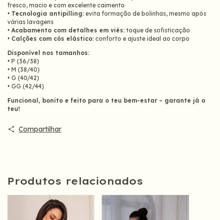
fresco, macio e com excelente caimento
•
Tecnologia antipilling:
evita formação de bolinhas, mesmo após
várias lavagens
•
Acabamento com detalhes em viés:
toque de sofisticação
•
Calções com cós elástico:
conforto e ajuste ideal ao corpo
Disponível nos tamanhos:
• P (36/38)
• M (38/40)
• G (40/42)
• GG (42/44)
Funcional, bonito e feito para o teu bem-estar – garante já o
teu!
Compartilhar
Produtos relacionados